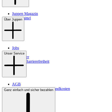
Juppen Magazin
Pflegemittel
Über Juppen
Jobs
Filialen
Unser Service
Newsletter
Digitale Barrierefreiheit
AGB
Lieferbedingungen & Versandkosten
Ganz einfach und sicher bezahlen
Bezahlung
Kontakt
Widerrufsrecht
Datenschutz
Impressum