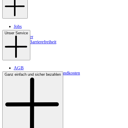
Jobs
Filialen
Unser Service
Newsletter
Digitale Barrierefreiheit
AGB
Lieferbedingungen & Versandkosten
Ganz einfach und sicher bezahlen
Bezahlung
Kontakt
Widerrufsrecht
Datenschutz
Impressum