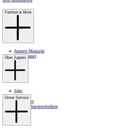
Jetzt abonnieren
Fashion & More
Juppen Magazin
Pflegemittel
Über Juppen
Jobs
Filialen
Unser Service
Newsletter
Digitale Barrierefreiheit