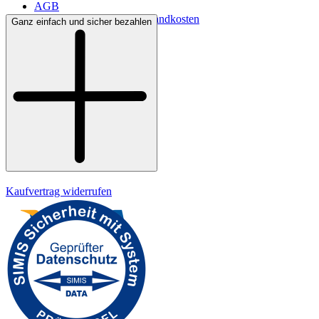
AGB
Lieferbedingungen & Versandkosten
Ganz einfach und sicher bezahlen
Bezahlung
Kontakt
Widerrufsrecht
Datenschutz
Impressum
Kaufvertrag widerrufen