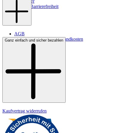
Newsletter
Digitale Barrierefreiheit
AGB
Lieferbedingungen & Versandkosten
Ganz einfach und sicher bezahlen
Bezahlung
Kontakt
Widerrufsrecht
Datenschutz
Impressum
Kaufvertrag widerrufen