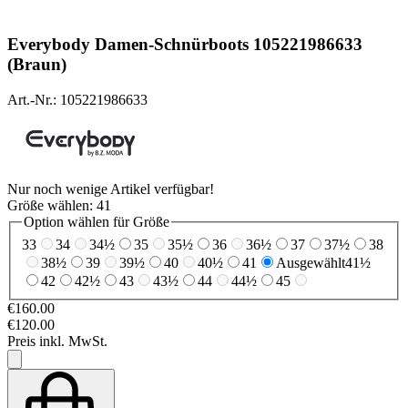
Everybody
Damen-Schnürboots 105221986633
(Braun)
Art.-Nr.: 105221986633
Nur noch wenige Artikel verfügbar!
Größe wählen:
41
Option wählen für Größe
33
34
34½
35
35½
36
36½
37
37½
38
38½
39
39½
40
40½
41
Ausgewählt
41½
42
42½
43
43½
44
44½
45
€160.00
€120.00
Preis inkl. MwSt.