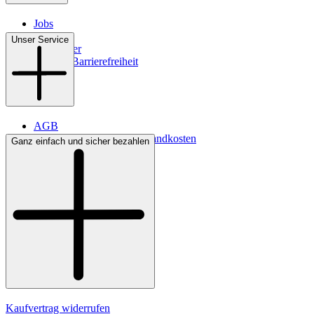
Jobs
Filialen
Unser Service
Newsletter
Digitale Barrierefreiheit
AGB
Lieferbedingungen & Versandkosten
Ganz einfach und sicher bezahlen
Bezahlung
Kontakt
Widerrufsrecht
Datenschutz
Impressum
Kaufvertrag widerrufen