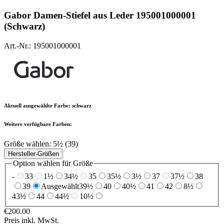
Gabor
Damen-Stiefel aus Leder 195001000001
(Schwarz)
Art.-Nr.: 195001000001
Aktuell ausgewählte Farbe:
schwarz
Weitere verfügbare Farben:
Größe wählen:
5½ (39)
Hersteller-Größen
Option wählen für Größe
-
33
1½
34½
35
35½
3½
37
37½
38
39
Ausgewählt
39½
40
40½
41
42
8½
43½
44
44½
10½
€200.00
Preis inkl. MwSt.