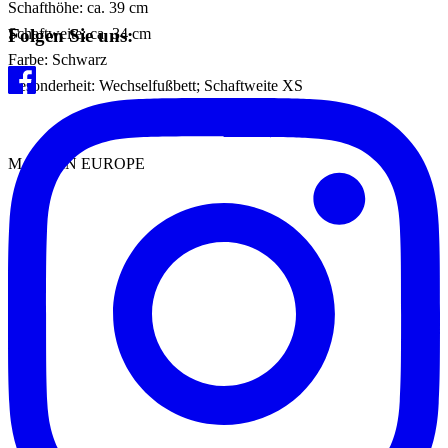
Schafthöhe: ca. 39 cm
Folgen Sie uns:
Schaftweite: ca. 34 cm
Farbe: Schwarz
Besonderheit: Wechselfußbett; Schaftweite XS
MADE IN EUROPE