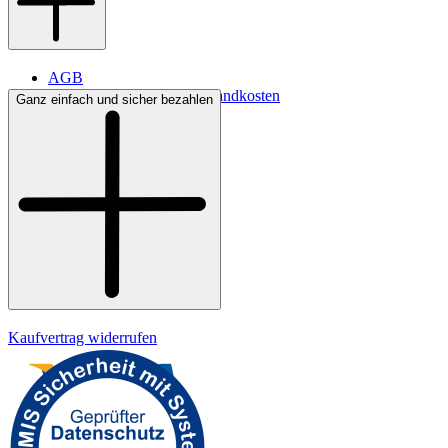
AGB
Lieferbedingungen & Versandkosten
Ganz einfach und sicher bezahlen
Bezahlung
Kontakt
Widerrufsrecht
Datenschutz
Impressum
Kaufvertrag widerrufen