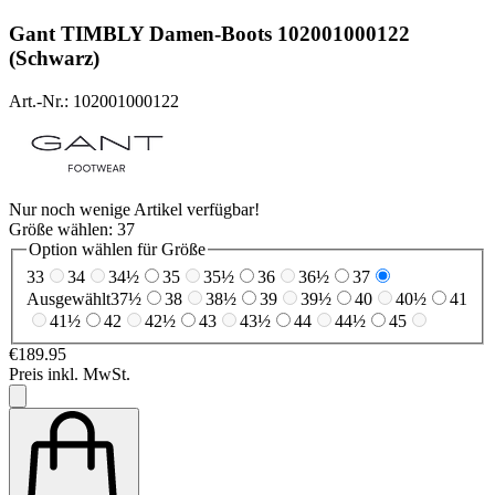
Gant
TIMBLY Damen-Boots 102001000122
(Schwarz)
Art.-Nr.: 102001000122
Nur noch wenige Artikel verfügbar!
Größe wählen:
37
Option wählen für Größe
33
34
34½
35
35½
36
36½
37
Ausgewählt
37½
38
38½
39
39½
40
40½
41
41½
42
42½
43
43½
44
44½
45
€189.95
Preis inkl. MwSt.