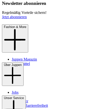
Newsletter abonnieren
Regelmäßig Vorteile sichern!
Jetzt abonnieren
Fashion & More
Juppen Magazin
Pflegemittel
Über Juppen
Jobs
Filialen
Unser Service
Newsletter
Digitale Barrierefreiheit