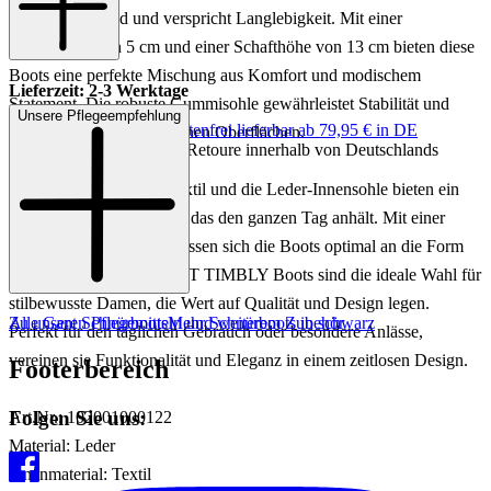
Erscheinungsbild und verspricht Langlebigkeit. Mit einer
Absatzhöhe von 5 cm und einer Schafthöhe von 13 cm bieten diese
Boots eine perfekte Mischung aus Komfort und modischem
Lieferzeit: 2-3 Werktage
Statement. Die robuste Gummisohle gewährleistet Stabilität und
Unsere Pflegeempfehlung
Keine Versandkosten:
kostenfrei lieferbar ab 79,95 € in DE
Griffigkeit auf verschiedenen Oberflächen.
Einfache und Kostenlose Retoure innerhalb von Deutschlands
Das Innenmaterial aus Textil und die Leder-Innensohle bieten ein
angenehmes Tragegefühl, das den ganzen Tag anhält. Mit einer
Schaftweite von 24 cm passen sich die Boots optimal an die Form
des Beins an. Diese GANT TIMBLY Boots sind die ideale Wahl für
stilbewusste Damen, die Wert auf Qualität und Design legen.
Zu unseren Pflegemitteln und weiterem Zubehör
Alle Gant Schnürboots
Mehr Schnürboots in schwarz
Perfekt für den täglichen Gebrauch oder besondere Anlässe,
vereinen sie Funktionalität und Eleganz in einem zeitlosen Design.
Footerbereich
Folgen Sie uns:
Art.Nr.: 102001000122
Material: Leder
Innenmaterial: Textil