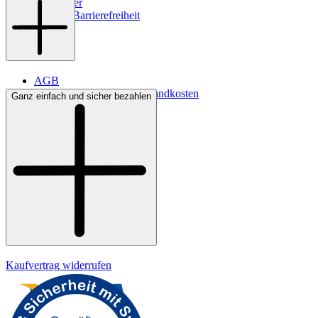
Newsletter
Digitale Barrierefreiheit
AGB
Lieferbedingungen & Versandkosten
Ganz einfach und sicher bezahlen
Bezahlung
Kontakt
Widerrufsrecht
Datenschutz
Impressum
Kaufvertrag widerrufen