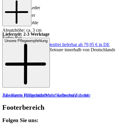
Material: Leder
Innenmaterial: Leder
Innensohle: Leder
Sohle: Gummisohle
Absatzhöhe: ca. 3 cm
Lieferzeit: 2-3 Werktage
Farbe: Rot
Unsere Pflegeempfehlung
Keine Versandkosten:
kostenfrei lieferbar ab 79,95 € in DE
Einfache und Kostenlose Retoure innerhalb von Deutschlands
MADE IN EUROPE
Zu unseren Pflegemitteln und weiterem Zubehör
Alle Harris Halbschuhe
Mehr Halbschuhe in rot
Footerbereich
Folgen Sie uns: