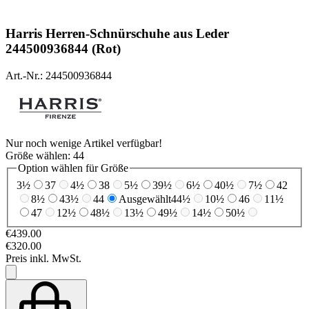
Harris
Herren-Schnürschuhe aus Leder
244500936844 (Rot)
Art.-Nr.: 244500936844
Nur noch wenige Artikel verfügbar!
Größe wählen:
44
Option wählen für Größe
3½
37
4½
38
5½
39½
6½
40½
7½
42
8½
43½
44
Ausgewählt
44½
10½
46
11½
47
12½
48½
13½
49½
14½
50½
€439.00
€320.00
Preis inkl. MwSt.