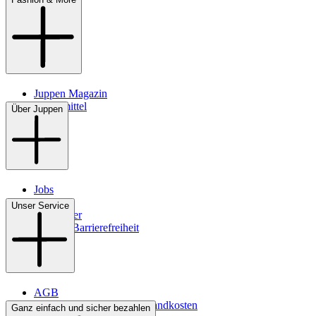
Juppen Magazin
Pflegemittel
Über Juppen
Jobs
Filialen
Unser Service
Newsletter
Digitale Barrierefreiheit
AGB
Lieferbedingungen & Versandkosten
Ganz einfach und sicher bezahlen