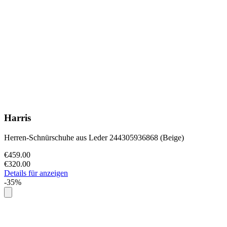
Harris
Herren-Schnürschuhe aus Leder 244305936868 (Beige)
€459.00
€320.00
Details für anzeigen
-35%