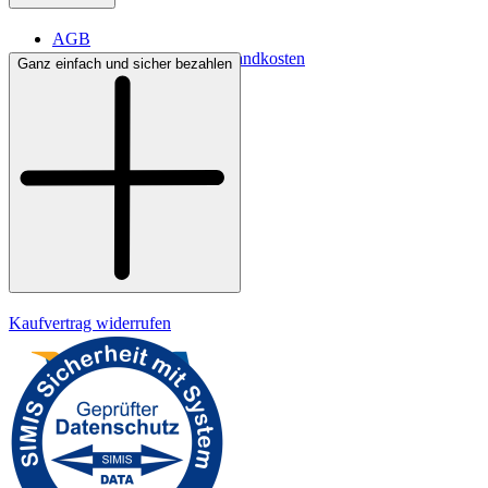
AGB
Lieferbedingungen & Versandkosten
Ganz einfach und sicher bezahlen
Bezahlung
Kontakt
Widerrufsrecht
Datenschutz
Impressum
Kaufvertrag widerrufen