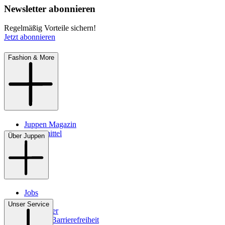
Newsletter abonnieren
Regelmäßig Vorteile sichern!
Jetzt abonnieren
Fashion & More
Juppen Magazin
Pflegemittel
Über Juppen
Jobs
Filialen
Unser Service
Newsletter
Digitale Barrierefreiheit