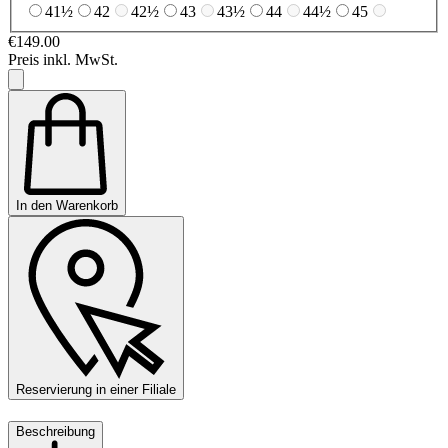
41½
42
42½
43
43½
44
44½
45
€149.00
Preis inkl. MwSt.
In den Warenkorb
Reservierung in einer Filiale
Beschreibung