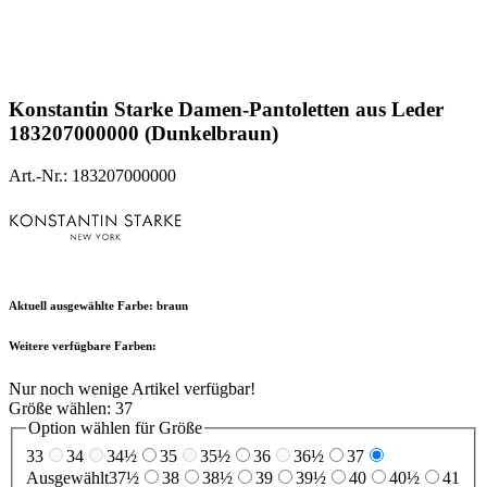
Konstantin Starke
Damen-Pantoletten aus Leder
183207000000 (Dunkelbraun)
Art.-Nr.: 183207000000
Aktuell ausgewählte Farbe:
braun
Weitere verfügbare Farben:
Nur noch wenige Artikel verfügbar!
Größe wählen:
37
Option wählen für Größe
33
34
34½
35
35½
36
36½
37
Ausgewählt
37½
38
38½
39
39½
40
40½
41