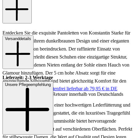
Entdecken Sie die exquisite Pantoletten von Konstantin Starke für
Versanddetails
Damen, die mit ihrem dunkelbraunen Design und einer eleganten
Blumendekoration beeindrucken. Der raffinierte Einsatz von
Textilmaterial verleiht diesen Schuhen eine einzigartige Struktur,
während die goldenen Nieten entlang der Sohle einen Hauch von
Glamour hinzufügen. Der 5 cm hohe Absatz sorgt für eine
Lieferzeit: 2-3 Werktage
ansprechende Silhouette und bietet gleichzeitig Komfort für den
Unsere Pflegeempfehlung
Keine Versandkosten:
kostenfrei lieferbar ab 79,95 € in DE
Alltag.
Einfache und Kostenlose Retoure innerhalb von Deutschlands
Diese Pantoletten sind mit einer hochwertigen Lederfütterung und
einer Lederinnensohle ausgestattet, die ein luxuriöses Tragegefühl
garantieren. Die robuste Gummisohle bietet hervorragende
Haltbarkeit und Griffigkeit auf verschiedenen Oberflächen. Perfekt
für stilbewusste Damen, die Wert auf Qualität und Design legen,