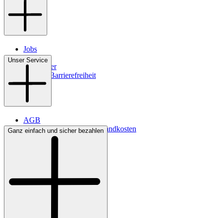
Jobs
Filialen
Unser Service
Newsletter
Digitale Barrierefreiheit
AGB
Lieferbedingungen & Versandkosten
Ganz einfach und sicher bezahlen
Bezahlung
Kontakt
Widerrufsrecht
Datenschutz
Impressum