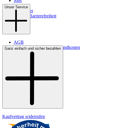
Jobs
Filialen
Unser Service
Newsletter
Digitale Barrierefreiheit
AGB
Lieferbedingungen & Versandkosten
Ganz einfach und sicher bezahlen
Bezahlung
Kontakt
Widerrufsrecht
Datenschutz
Impressum
Kaufvertrag widerrufen