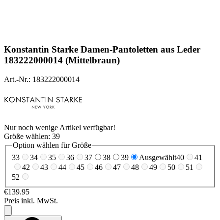
Konstantin Starke
Damen-Pantoletten aus Leder
183222000014 (Mittelbraun)
Art.-Nr.: 183222000014
Nur noch wenige Artikel verfügbar!
Größe wählen:
39
Option wählen für Größe
33
34
35
36
37
38
39
Ausgewählt
40
41
42
43
44
45
46
47
48
49
50
51
52
€139.95
Preis inkl. MwSt.