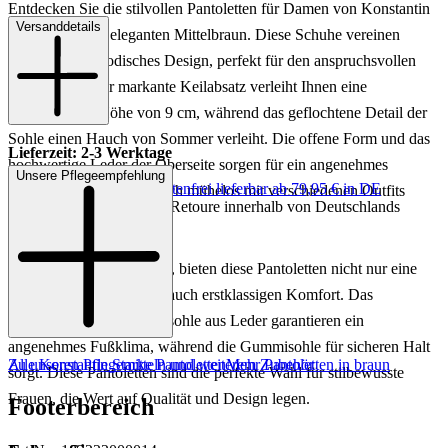
Entdecken Sie die stilvollen Pantoletten für Damen von Konstantin
Versanddetails
Starke in einem eleganten Mittelbraun. Diese Schuhe vereinen
Komfort und modisches Design, perfekt für den anspruchsvollen
Geschmack. Der markante Keilabsatz verleiht Ihnen eine
ansprechende Höhe von 9 cm, während das geflochtene Detail der
Sohle einen Hauch von Sommer verleiht. Die offene Form und das
Lieferzeit: 2-3 Werktage
hochwertige Leder der Oberseite sorgen für ein angenehmes
Unsere Pflegeempfehlung
Keine Versandkosten:
kostenfrei lieferbar ab 79,95 € in DE
Tragegefühl und lassen sich mühelos mit verschiedenen Outfits
Einfache und Kostenlose Retoure innerhalb von Deutschlands
kombinieren.
Gefertigt aus edlem Leder, bieten diese Pantoletten nicht nur eine
luxuriöse Optik, sondern auch erstklassigen Komfort. Das
Innenfutter und die Innensohle aus Leder garantieren ein
angenehmes Fußklima, während die Gummisohle für sicheren Halt
Zu unseren Pflegemitteln und weiterem Zubehör
Alle Konstantin Starke Pantoletten
Mehr Pantoletten in braun
sorgt. Diese Pantoletten sind die perfekte Wahl für stilbewusste
Frauen, die Wert auf Qualität und Design legen.
Footerbereich