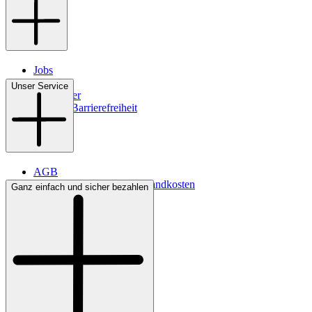
Jobs
Filialen
Unser Service
Newsletter
Digitale Barrierefreiheit
AGB
Lieferbedingungen & Versandkosten
Ganz einfach und sicher bezahlen
Bezahlung
Kontakt
Widerrufsrecht
Datenschutz
Impressum