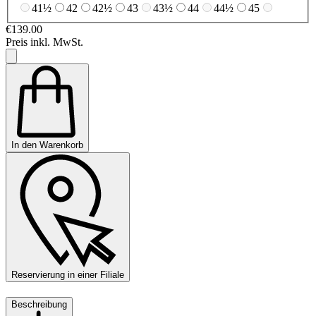
41½
42
42½
43
43½
44
44½
45
€139.00
Preis inkl. MwSt.
In den Warenkorb
Reservierung in einer Filiale
Beschreibung