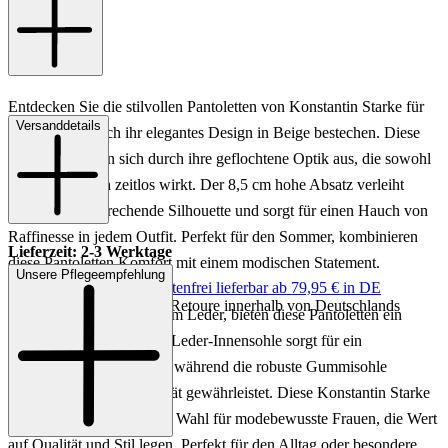
Entdecken Sie die stilvollen Pantoletten von Konstantin Starke für
Versanddetails
Damen, die durch ihr elegantes Design in Beige bestechen. Diese
Schuhe zeichnen sich durch ihre geflochtene Optik aus, die sowohl
modern als auch zeitlos wirkt. Der 8,5 cm hohe Absatz verleiht
Ihnen eine ansprechende Silhouette und sorgt für einen Hauch von
Raffinesse in jedem Outfit. Perfekt für den Sommer, kombinieren
Lieferzeit: 2-3 Werktage
diese Pantoletten Komfort mit einem modischen Statement.
Unsere Pflegeempfehlung
Keine Versandkosten:
kostenfrei lieferbar ab 79,95 € in DE
Einfache und Kostenlose Retoure innerhalb von Deutschlands
Gefertigt aus hochwertigem Leder, bieten diese Pantoletten ein
luxuriöses Innefutter. Die Leder-Innensohle sorgt für ein
angenehmes Tragegefühl, während die robuste Gummisohle
Langlebigkeit und Stabilität gewährleistet. Diese Konstantin Starke
Pantoletten sind die ideale Wahl für modebewusste Frauen, die Wert
auf Qualität und Stil legen. Perfekt für den Alltag oder besondere