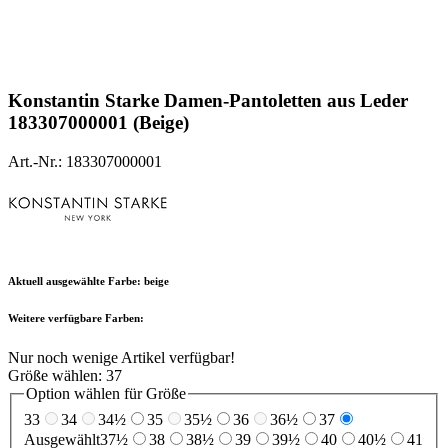
Konstantin Starke
Damen-Pantoletten aus Leder
183307000001 (Beige)
Art.-Nr.: 183307000001
Aktuell ausgewählte Farbe:
beige
Weitere verfügbare Farben:
Nur noch wenige Artikel verfügbar!
Größe wählen:
37
Option wählen für Größe
33
34
34½
35
35½
36
36½
37
Ausgewählt
37½
38
38½
39
39½
40
40½
41