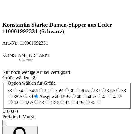
Konstantin Starke
Damen-Slipper aus Leder
110001992331 (Schwarz)
Art.-Nr.: 110001992331
Nur noch wenige Artikel verfügbar!
Größe wählen:
39
Option wählen für Größe
33
34
34½
35
35½
36
36½
37
37½
38
38½
39
Ausgewählt
39½
40
40½
41
41½
42
42½
43
43½
44
44½
45
€199.00
Preis inkl. MwSt.