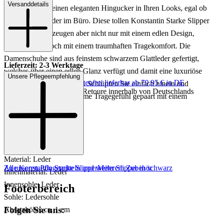
Versanddetails
sorgen stets für einen eleganten Hingucker in Ihren Looks, egal ob
in der Freizeit oder im Büro. Diese tollen Konstantin Starke Slipper
für Damen überzeugen aber nicht nur mit einem edlen Design,
sondern auch noch mit einem traumhaften Tragekomfort. Die
Damenschuhe sind aus feinstem schwarzem Glattleder gefertigt,
Lieferzeit: 2-3 Werktage
welches über einen edlen Glanz verfügt und damit eine luxuriöse
Unsere Pflegeempfehlung
Keine Versandkosten:
kostenfrei lieferbar ab 79,95 € in DE
Note in Ihre Outfits bringt. Schlüpfen Sie einfach hinein und
Einfache und Kostenlose Retoure innerhalb von Deutschlands
genießen Sie das angenehme Tragegefühl gepaart mit einem
zeitlosen Design.
Art.Nr.: 110001992331
Material: Leder
Zu unseren Pflegemitteln und weiterem Zubehör
Alle Konstantin Starke Slipper
Mehr Slipper in schwarz
Innenmaterial: Leder
Innensohle: Leder
Footerbereich
Sohle: Ledersohle
Folgen Sie uns:
Absatzhöhe: ca. 1 cm