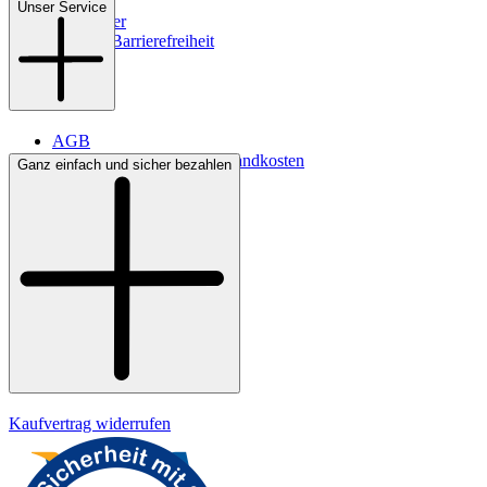
Filialen
Unser Service
Newsletter
Digitale Barrierefreiheit
AGB
Lieferbedingungen & Versandkosten
Ganz einfach und sicher bezahlen
Bezahlung
Kontakt
Widerrufsrecht
Datenschutz
Impressum
Kaufvertrag widerrufen