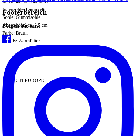
Innenmaterial: Lammfell
Innensohle: Lammfell
Footerbereich
Sohle: Gummisohle
Folgen Sie uns:
Absatzhöhe: ca. 3,5 cm
Farbe: Braun
Details: Warmfutter
MADE IN EUROPE