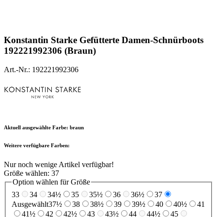
Konstantin Starke
Gefütterte Damen-Schnürboots
192221992306 (Braun)
Art.-Nr.: 192221992306
Aktuell ausgewählte Farbe:
braun
Weitere verfügbare Farben:
Nur noch wenige Artikel verfügbar!
Größe wählen:
37
Option wählen für Größe
33
34
34½
35
35½
36
36½
37
Ausgewählt
37½
38
38½
39
39½
40
40½
41
41½
42
42½
43
43½
44
44½
45