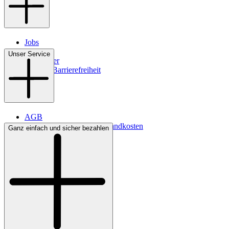
Jobs
Filialen
Unser Service
Newsletter
Digitale Barrierefreiheit
AGB
Lieferbedingungen & Versandkosten
Ganz einfach und sicher bezahlen
Bezahlung
Kontakt
Widerrufsrecht
Datenschutz
Impressum