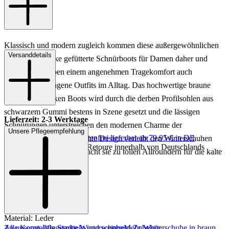
Klassisch und modern zugleich kommen diese außergewöhnlichen
Versanddetails
Konstantin Starke gefütterte Schnürboots für Damen daher und
versprechen neben einem angenehmen Tragekomfort auch
zahlreiche gelungene Outfits im Alltag. Das hochwertige braune
Leder der schicken Boots wird durch die derben Profilsohlen aus
schwarzem Gummi bestens in Szene gesetzt und die lässigen
Lieferzeit: 2-3 Werktage
Schnürungen unterstreichen den modernen Charme der
Unsere Pflegeempfehlung
Keine Versandkosten:
kostenfrei lieferbar ab 79,95 € in DE
Damenschuhe. Das schlichte Design verleiht den Winterschuhen
Einfache und Kostenlose Retoure innerhalb von Deutschlands
einen zeitlosen Stil und macht sie zu tollen Allroundern für die kalte
Jahreszeit.
Art.Nr.: 192221992306
Material: Leder
Zu unseren Pflegemitteln und weiterem Zubehör
Alle Konstantin Starke Winterschuhe
Mehr Winterschuhe in braun