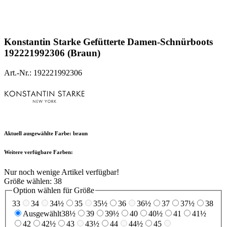
Konstantin Starke
Gefütterte Damen-Schnürboots
192221992306 (Braun)
Art.-Nr.: 192221992306
Aktuell ausgewählte Farbe:
braun
Weitere verfügbare Farben:
Nur noch wenige Artikel verfügbar!
Größe wählen:
38
Option wählen für Größe
33
34
34½
35
35½
36
36½
37
37½
38
Ausgewählt
38½
39
39½
40
40½
41
41½
42
42½
43
43½
44
44½
45