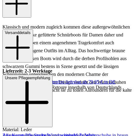
Klassisch und modern zugleich kommen diese außergewöhnlichen
Versanddetails
Konstantin Starke gefütterte Schnürboots für Damen daher und
versprechen neben einem angenehmen Tragekomfort auch
zahlreiche gelungene Outfits im Alltag. Das hochwertige braune
Leder der schicken Boots wird durch die derben Profilsohlen aus
schwarzem Gummi bestens in Szene gesetzt und die lässigen
Lieferzeit: 2-3 Werktage
Schnürungen unterstreichen den modernen Charme der
Unsere Pflegeempfehlung
Keine Versandkosten:
kostenfrei lieferbar ab 79,95 € in DE
Damenschuhe. Das schlichte Design verleiht den Winterschuhen
Einfache und Kostenlose Retoure innerhalb von Deutschlands
einen zeitlosen Stil und macht sie zu tollen Allroundern für die kalte
Jahreszeit.
Art.Nr.: 192221992306
Material: Leder
Zu unseren Pflegemitteln und weiterem Zubehör
Alle Konstantin Starke Winterschuhe
Mehr Winterschuhe in braun