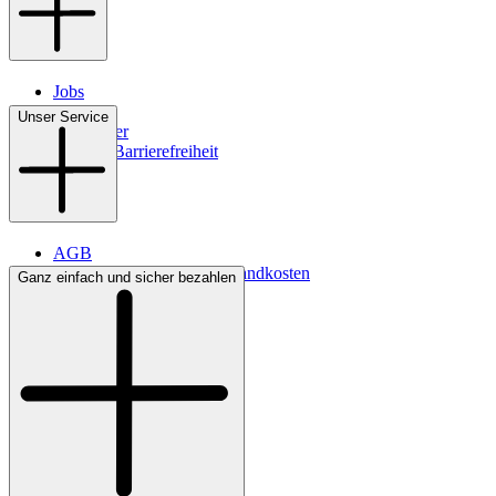
Jobs
Filialen
Unser Service
Newsletter
Digitale Barrierefreiheit
AGB
Lieferbedingungen & Versandkosten
Ganz einfach und sicher bezahlen
Bezahlung
Kontakt
Widerrufsrecht
Datenschutz
Impressum