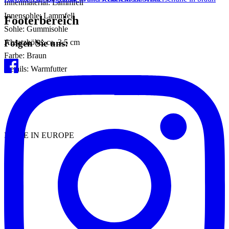
Innenmaterial: Lammfell
Innensohle: Lammfell
Footerbereich
Sohle: Gummisohle
Folgen Sie uns:
Absatzhöhe: ca. 3,5 cm
Farbe: Braun
Details: Warmfutter
MADE IN EUROPE