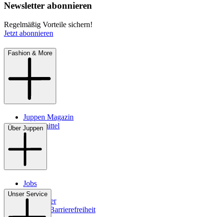
Newsletter abonnieren
Regelmäßig Vorteile sichern!
Jetzt abonnieren
Fashion & More
Juppen Magazin
Pflegemittel
Über Juppen
Jobs
Filialen
Unser Service
Newsletter
Digitale Barrierefreiheit