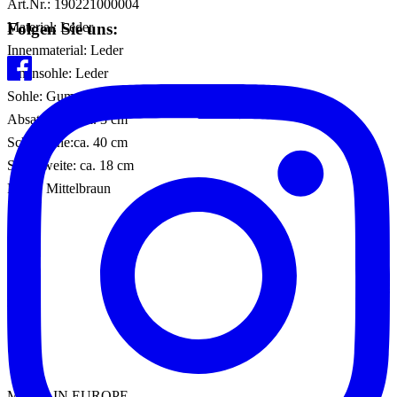
Art.Nr.: 190221000004
Folgen Sie uns:
Material: Leder
Innenmaterial: Leder
Innensohle: Leder
Sohle: Gummisohle
Absatzhöhe: ca. 3 cm
Schafthöhe:ca. 40 cm
Schaftweite: ca. 18 cm
Farbe: Mittelbraun
MADE IN EUROPE