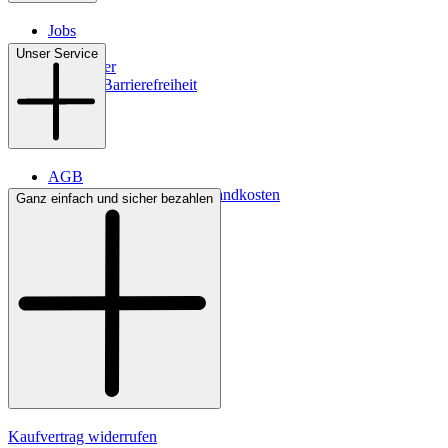
Jobs
Filialen
Unser Service
Newsletter
Digitale Barrierefreiheit
AGB
Lieferbedingungen & Versandkosten
Ganz einfach und sicher bezahlen
Bezahlung
Kontakt
Widerrufsrecht
Datenschutz
Impressum
Kaufvertrag widerrufen