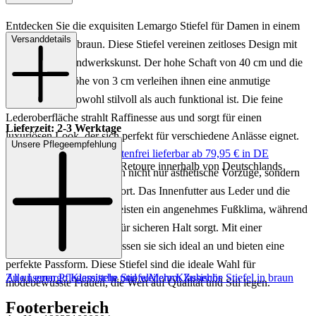
Entdecken Sie die exquisiten Lemargo Stiefel für Damen in einem
Versanddetails
eleganten Mittelbraun. Diese Stiefel vereinen zeitloses Design mit
erstklassiger Handwerkskunst. Der hohe Schaft von 40 cm und die
subtile Absatzhöhe von 3 cm verleihen ihnen eine anmutige
Silhouette, die sowohl stilvoll als auch funktional ist. Die feine
Lederoberfläche strahlt Raffinesse aus und sorgt für einen
Lieferzeit: 2-3 Werktage
luxuriösen Look, der sich perfekt für verschiedene Anlässe eignet.
Unsere Pflegeempfehlung
Keine Versandkosten:
kostenfrei lieferbar ab 79,95 € in DE
Einfache und Kostenlose Retoure innerhalb von Deutschlands
Die Lemargo Stiefel bieten nicht nur ästhetische Vorzüge, sondern
auch höchsten Tragekomfort. Das Innenfutter aus Leder und die
Lederinnensohle gewährleisten ein angenehmes Fußklima, während
die robuste Gummisohle für sicheren Halt sorgt. Mit einer
Schaftbreite von 18 cm passen sie sich ideal an und bieten eine
perfekte Passform. Diese Stiefel sind die ideale Wahl für
Zu unseren Pflegemitteln und weiterem Zubehör
Alle Lemargo Klassische Stiefel
Mehr Klassische Stiefel in braun
modebewusste Frauen, die Wert auf Qualität und Stil legen.
Footerbereich