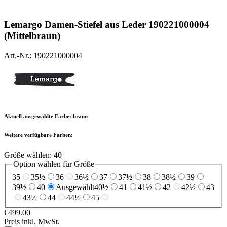
Lemargo
Damen-Stiefel aus Leder 190221000004
(Mittelbraun)
Art.-Nr.: 190221000004
Aktuell ausgewählte Farbe:
braun
Weitere verfügbare Farben:
Größe wählen:
40
Option wählen für Größe
35
35½
36
36½
37
37½
38
38½
39
39½
40
Ausgewählt
40½
41
41½
42
42½
43
43½
44
44½
45
€499.00
Preis inkl. MwSt.