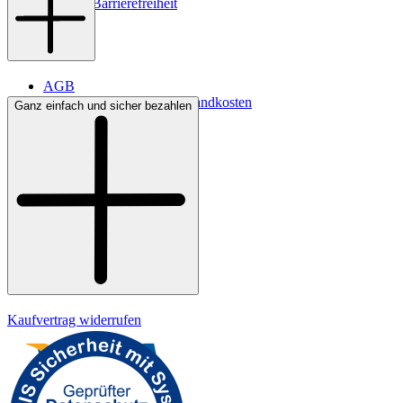
Digitale Barrierefreiheit
AGB
Lieferbedingungen & Versandkosten
Ganz einfach und sicher bezahlen
Bezahlung
Kontakt
Widerrufsrecht
Datenschutz
Impressum
Kaufvertrag widerrufen