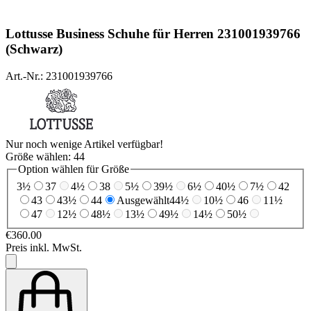
Lottusse
Business Schuhe für Herren 231001939766
(Schwarz)
Art.-Nr.: 231001939766
Nur noch wenige Artikel verfügbar!
Größe wählen:
44
Option wählen für Größe
3½
37
4½
38
5½
39½
6½
40½
7½
42
43
43½
44
Ausgewählt
44½
10½
46
11½
47
12½
48½
13½
49½
14½
50½
€360.00
Preis inkl. MwSt.