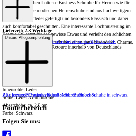
außergewöhnlichen Lottusse Business Schnuhe für Herren wie für
Sie gemacht! Die modischen Herrenschuhe sind aus hochwertigem
schwarzem Glattleder gefertigt und besonders klassisch und dabei
auch komfortabel geschnitten. Eine interessante Lochmusterung im
Lieferzeit: 2-3 Werktage
Brogue-Stil sorgt für das gewisse Etwas und verleiht den schlichten
Unsere Pflegeempfehlung
Keine Versandkosten:
kostenfrei lieferbar ab 79,95 € in DE
schwarzen Lottusse Schnürschuhen einen ganz besonderen Charme.
Einfache und Kostenlose Retoure innerhalb von Deutschlands
Art.Nr.: 231001939766
Material: Leder
Innenmaterial: Leder
Innensohle: Leder
Zu unseren Pflegemitteln und weiterem Zubehör
Alle Lottusse Business Schuhe
Mehr Business Schuhe in schwarz
Sohle: Leder-/Gummisohle
Absatzhöhe: ca. 2,5 cm
Footerbereich
Farbe: Schwarz
Folgen Sie uns: