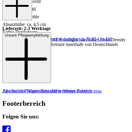
Innenmaterial: Textil
Innensohle: Textil
Sohle: Gummisohle
Absatzhöhe: ca. 4,5 cm
Lieferzeit: 2-3 Werktage
Farbe: Dunkelgaru
Unsere Pflegeempfehlung
Keine Versandkosten:
kostenfrei lieferbar ab 79,95 € in DE
Besonderheit: Warmfutter, XL Extralight Laufsohle, Extra Density
Einfache und Kostenlose Retoure innerhalb von Deutschlands
Memoryfoam Innensohle
Zu unseren Pflegemitteln und weiterem Zubehör
Alle Nubikk Winter-Boots
Mehr Winter-Boots in grau
Footerbereich
Folgen Sie uns: