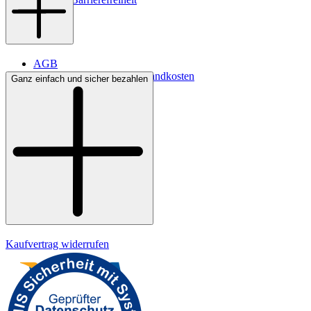
AGB
Lieferbedingungen & Versandkosten
Ganz einfach und sicher bezahlen
Bezahlung
Kontakt
Widerrufsrecht
Datenschutz
Impressum
Kaufvertrag widerrufen