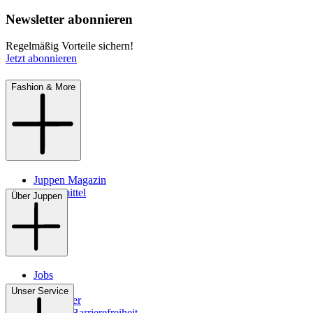
Newsletter abonnieren
Regelmäßig Vorteile sichern!
Jetzt abonnieren
Fashion & More
Juppen Magazin
Pflegemittel
Über Juppen
Jobs
Filialen
Unser Service
Newsletter
Digitale Barrierefreiheit