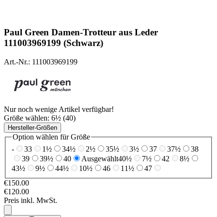
Paul Green
Damen-Trotteur aus Leder
111003969199 (Schwarz)
Art.-Nr.: 111003969199
Nur noch wenige Artikel verfügbar!
Größe wählen:
6½ (40)
Hersteller-Größen
Option wählen für Größe
-
33
1½
34½
2½
35½
3½
37
37½
38
39
39½
40
Ausgewählt
40½
7½
42
8½
43½
9½
44½
10½
46
11½
47
€150.00
€120.00
Preis inkl. MwSt.