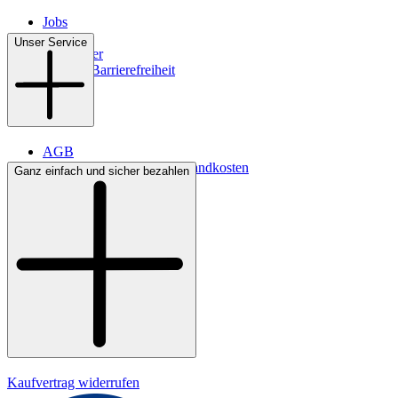
Jobs
Filialen
Unser Service
Newsletter
Digitale Barrierefreiheit
AGB
Lieferbedingungen & Versandkosten
Ganz einfach und sicher bezahlen
Bezahlung
Kontakt
Widerrufsrecht
Datenschutz
Impressum
Kaufvertrag widerrufen