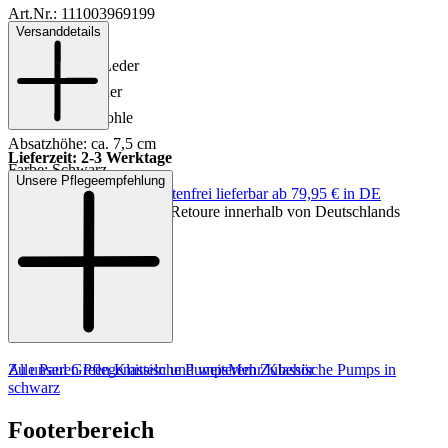
Art.Nr.: 111003969199
Versanddetails
Material: Leder
Innenmaterial: Leder
Innensohle: Leder
Sohle: Gummisohle
Absatzhöhe: ca. 7,5 cm
Lieferzeit: 2-3 Werktage
Farbe: Schwarz
Unsere Pflegeempfehlung
Keine Versandkosten:
kostenfrei lieferbar ab 79,95 € in DE
Einfache und Kostenlose Retoure innerhalb von Deutschlands
Zu unseren Pflegemitteln und weiterem Zubehör
Alle Paul Green Klassische Pumps
Mehr Klassische Pumps in
schwarz
Footerbereich