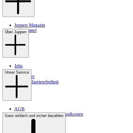
Juppen Magazin
Pflegemittel
Über Juppen
Jobs
Filialen
Unser Service
Newsletter
Digitale Barrierefreiheit
AGB
Lieferbedingungen & Versandkosten
Ganz einfach und sicher bezahlen
Bezahlung
Kontakt
Widerrufsrecht