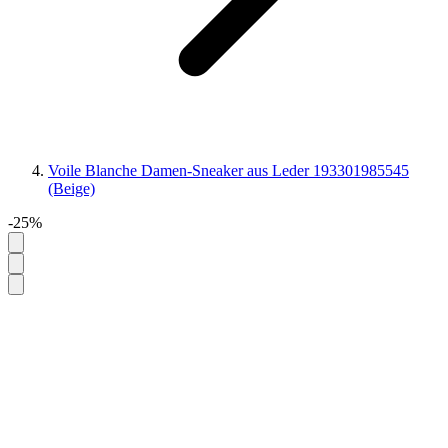
Voile Blanche Damen-Sneaker aus Leder 193301985545
(Beige)
-25%