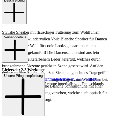
Beschreibung
Stylishe Sneaker mit flauschiger Fütterung zum Wohlfühlen
Versanddetails
gefällig? Diese wundervollen Voile Blanche Sneaker für Damen
sind die perfekte Wahl für coole Looks gepaart mit einem
traumhaften Tragekomfort! Die Damenschuhe sind aus fein
strukturiertem beigefarbenem Leder gefertigt, welches durch
bronzefarbene Akzente perfekt in Szene gesetzt wird. Auf den
Lieferzeit: 2-3 Werktage
derben weißen Sohlen genießen Sie ein angenehmes Tragegefühl
Unsere Pflegeempfehlung
Keine Versandkosten:
kostenfrei lieferbar ab 79,95 € in DE
und auch die sportiven Schnürungen tragen zum Wohlfühlen bei.
Einfache und Kostenlose Retoure innerhalb von Deutschlands
Zudem sind die beigen Voile Blanche Schnürschuhe mit einer
flauschigen weißen Fütterung versehen, welche auch optisch für
einen modernen Charme sorgt.