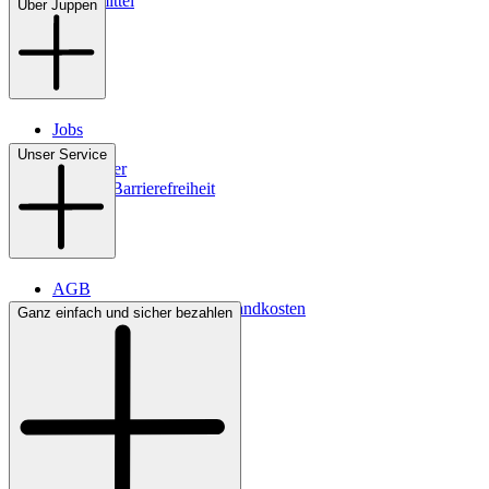
Pflegemittel
Über Juppen
Jobs
Filialen
Unser Service
Newsletter
Digitale Barrierefreiheit
AGB
Lieferbedingungen & Versandkosten
Ganz einfach und sicher bezahlen
Bezahlung
Kontakt
Widerrufsrecht
Datenschutz
Impressum