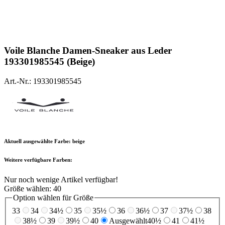
Voile Blanche
Damen-Sneaker aus Leder
193301985545 (Beige)
Art.-Nr.: 193301985545
Aktuell ausgewählte Farbe:
beige
Weitere verfügbare Farben:
Nur noch wenige Artikel verfügbar!
Größe wählen:
40
Option wählen für Größe
33
34
34½
35
35½
36
36½
37
37½
38
38½
39
39½
40
Ausgewählt
40½
41
41½