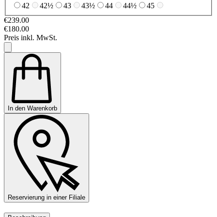
42
42½
43
43½
44
44½
45
€239.00
€180.00
Preis inkl. MwSt.
In den Warenkorb
Reservierung in einer Filiale