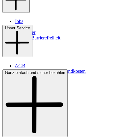
Jobs
Filialen
Unser Service
Newsletter
Digitale Barrierefreiheit
AGB
Lieferbedingungen & Versandkosten
Ganz einfach und sicher bezahlen
Bezahlung
Kontakt
Widerrufsrecht
Datenschutz
Impressum