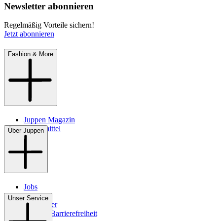
Newsletter abonnieren
Regelmäßig Vorteile sichern!
Jetzt abonnieren
Fashion & More
Juppen Magazin
Pflegemittel
Über Juppen
Jobs
Filialen
Unser Service
Newsletter
Digitale Barrierefreiheit