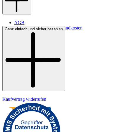
AGB
Lieferbedingungen & Versandkosten
Ganz einfach und sicher bezahlen
Bezahlung
Kontakt
Widerrufsrecht
Datenschutz
Impressum
Kaufvertrag widerrufen