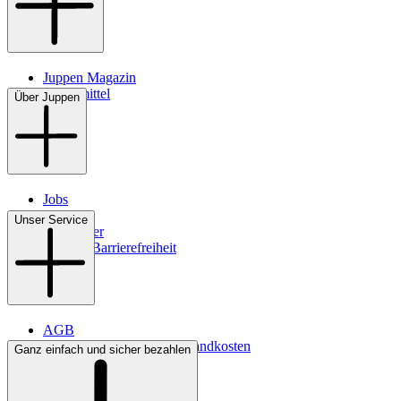
Juppen Magazin
Pflegemittel
Über Juppen
Jobs
Filialen
Unser Service
Newsletter
Digitale Barrierefreiheit
AGB
Lieferbedingungen & Versandkosten
Ganz einfach und sicher bezahlen
Bezahlung
Kontakt
Widerrufsrecht