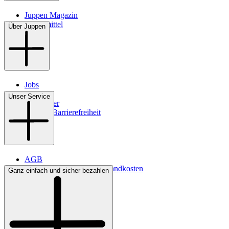
Juppen Magazin
Pflegemittel
Über Juppen
Jobs
Filialen
Unser Service
Newsletter
Digitale Barrierefreiheit
AGB
Lieferbedingungen & Versandkosten
Ganz einfach und sicher bezahlen
Bezahlung
Kontakt
Widerrufsrecht
Datenschutz
Impressum