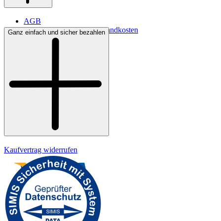
AGB
Lieferbedingungen & Versandkosten
Ganz einfach und sicher bezahlen
Bezahlung
Kontakt
Widerrufsrecht
Datenschutz
Impressum
Kaufvertrag widerrufen