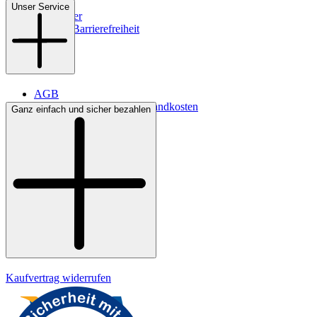
Filialen
Unser Service
Newsletter
Digitale Barrierefreiheit
AGB
Lieferbedingungen & Versandkosten
Ganz einfach und sicher bezahlen
Bezahlung
Kontakt
Widerrufsrecht
Datenschutz
Impressum
Kaufvertrag widerrufen