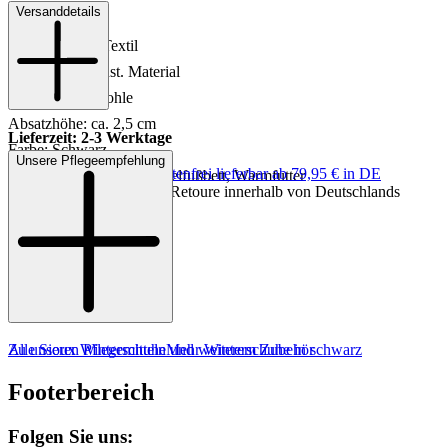
Versanddetails
Material: Leder
Innenmaterial: Textil
Innensohle: Sonst. Material
Sohle: Gummisohle
Absatzhöhe: ca. 2,5 cm
Lieferzeit: 2-3 Werktage
Farbe: Schwarz
Unsere Pflegeempfehlung
Keine Versandkosten:
kostenfrei lieferbar ab 79,95 € in DE
Details: Extraweit, Wechselfußbett, Warmfutter
Einfache und Kostenlose Retoure innerhalb von Deutschlands
MADE IN EUROPE
Zu unseren Pflegemitteln und weiterem Zubehör
Alle Sioux Winterschuhe
Mehr Winterschuhe in schwarz
Footerbereich
Folgen Sie uns: