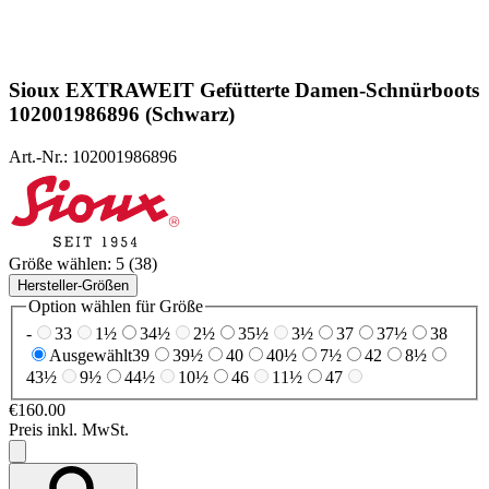
Sioux
EXTRAWEIT Gefütterte Damen-Schnürboots
102001986896 (Schwarz)
Art.-Nr.: 102001986896
Größe wählen:
5 (38)
Hersteller-Größen
Option wählen für Größe
-
33
1½
34½
2½
35½
3½
37
37½
38
Ausgewählt
39
39½
40
40½
7½
42
8½
43½
9½
44½
10½
46
11½
47
€160.00
Preis inkl. MwSt.