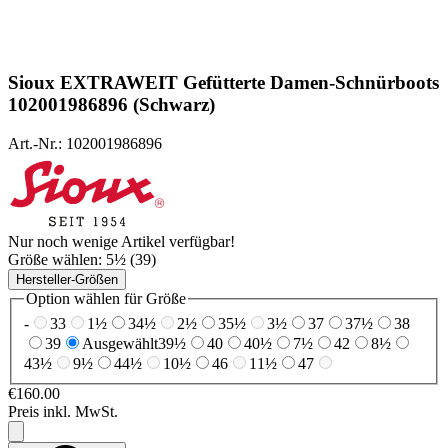
Sioux
EXTRAWEIT Gefütterte Damen-Schnürboots
102001986896 (Schwarz)
Art.-Nr.: 102001986896
Nur noch wenige Artikel verfügbar!
Größe wählen:
5½ (39)
Hersteller-Größen
Option wählen für Größe
-
33
1½
34½
2½
35½
3½
37
37½
38
39
Ausgewählt
39½
40
40½
7½
42
8½
43½
9½
44½
10½
46
11½
47
€160.00
Preis inkl. MwSt.