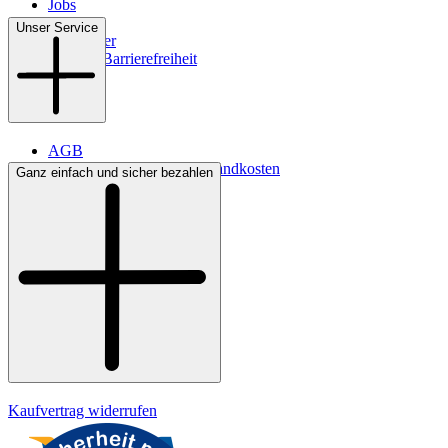
Jobs
Filialen
Unser Service
Newsletter
Digitale Barrierefreiheit
AGB
Lieferbedingungen & Versandkosten
Ganz einfach und sicher bezahlen
Bezahlung
Kontakt
Widerrufsrecht
Datenschutz
Impressum
Kaufvertrag widerrufen