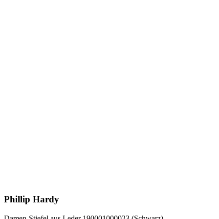
Phillip Hardy
Damen-Stiefel aus Leder 190001000023 (Schwarz)